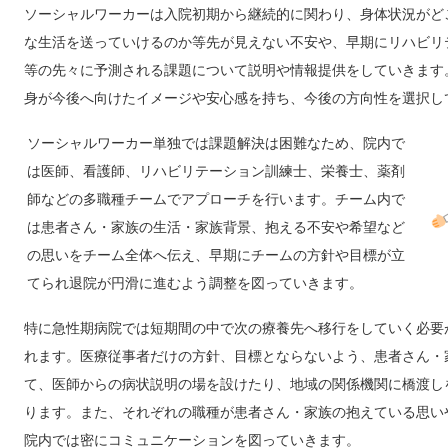
ソーシャルワーカーは入院初期から継続的に関わり、身体状況がど
な生活を送っていけるのか等先が見えない不安や、早期にリハビリ
等の先々に予測される課題について説明や情報提供をしていきます
身が今後へ向けたイメージや安心感を持ち、今後の方向性を選択し
ソーシャルワーカー単独では課題解決は困難なため、院内で
は医師、看護師、リハビリテーション訓練士、栄養士、薬剤
師などの多職種チームでアプローチを行います。チーム内で
は患者さん・家族の生活・家族背景、抱える不安や希望など
の思いをチーム全体へ伝え、早期にチームの方針や目標が立
てられ退院が円滑に進むよう調整を図っていきます。
特に急性期病院では短期間の中で次の療養先へ移行をしていく必要
れます。医療従事者だけの方針、目標とならないよう、患者さん・
て、医師からの病状説明の場を設けたり、地域の関係機関に橋渡し
ります。また、それぞれの職種が患者さん・家族の抱えている思い
院内では密にコミュニケーションを図っていきます。