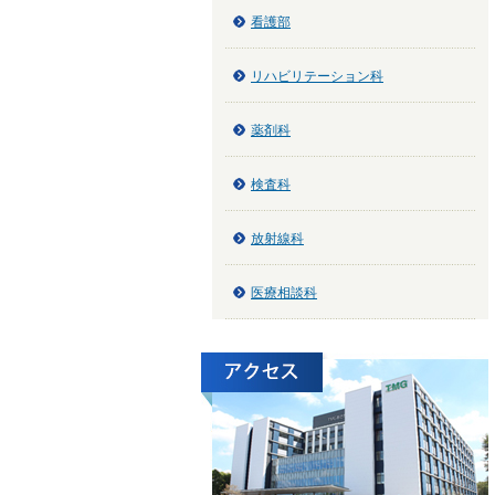
看護部
リハビリテーション科
薬剤科
検査科
放射線科
医療相談科