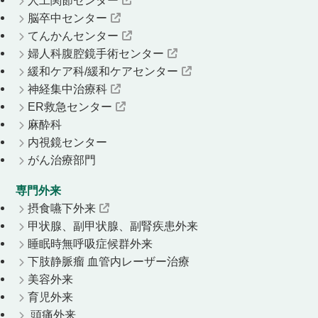
脳卒中センター
てんかんセンター
婦人科腹腔鏡手術センター
緩和ケア科/緩和ケアセンター
神経集中治療科
ER救急センター
麻酔科
内視鏡センター
がん治療部門
専門外来
摂食嚥下外来
甲状腺、副甲状腺、副腎疾患外来
睡眠時無呼吸症候群外来
下肢静脈瘤 血管内レーザー治療
美容外来
育児外来
頭痛外来