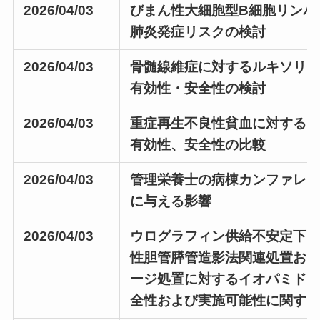
2026/04/03
びまん性大細胞型B細胞リンパ
肺炎発症リスクの検討
2026/04/03
骨髄線維症に対するルキソリ
有効性・安全性の検討
2026/04/03
重症再生不良性貧血に対するウマ
有効性、安全性の比較
2026/04/03
管理栄養士の病棟カンファレ
に与える影響
2026/04/03
ウログラフィン供給不安定下
性胆管膵管造影法関連処置お
ージ処置に対するイオパミドー
全性および実施可能性に関す