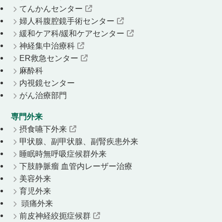
てんかんセンター
婦人科腹腔鏡手術センター
緩和ケア科/緩和ケアセンター
神経集中治療科
ER救急センター
麻酔科
内視鏡センター
がん治療部門
専門外来
摂食嚥下外来
甲状腺、副甲状腺、副腎疾患外来
睡眠時無呼吸症候群外来
下肢静脈瘤 血管内レーザー治療
美容外来
育児外来
頭痛外来
前皮神経絞扼症候群