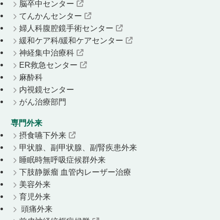
脳卒中センター
てんかんセンター
婦人科腹腔鏡手術センター
緩和ケア科/緩和ケアセンター
神経集中治療科
ER救急センター
麻酔科
内視鏡センター
がん治療部門
専門外来
摂食嚥下外来
甲状腺、副甲状腺、副腎疾患外来
睡眠時無呼吸症候群外来
下肢静脈瘤 血管内レーザー治療
美容外来
育児外来
頭痛外来