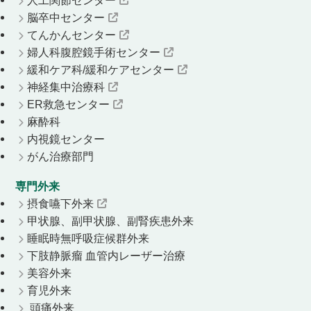
脳卒中センター
てんかんセンター
婦人科腹腔鏡手術センター
緩和ケア科/緩和ケアセンター
神経集中治療科
ER救急センター
麻酔科
内視鏡センター
がん治療部門
専門外来
摂食嚥下外来
甲状腺、副甲状腺、副腎疾患外来
睡眠時無呼吸症候群外来
下肢静脈瘤 血管内レーザー治療
美容外来
育児外来
頭痛外来