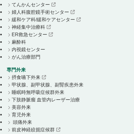
てんかんセンター
婦人科腹腔鏡手術センター
緩和ケア科/緩和ケアセンター
神経集中治療科
ER救急センター
麻酔科
内視鏡センター
がん治療部門
専門外来
摂食嚥下外来
甲状腺、副甲状腺、副腎疾患外来
睡眠時無呼吸症候群外来
下肢静脈瘤 血管内レーザー治療
美容外来
育児外来
頭痛外来
前皮神経絞扼症候群