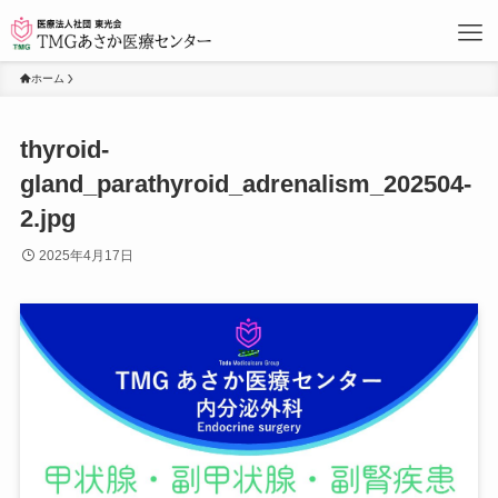
ホーム
thyroid-
gland_parathyroid_adrenalism_202504-
2.jpg
2025年4月17日