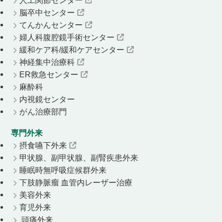
脳卒中センター
てんかんセンター
婦人科腹腔鏡手術センター
緩和ケア科/緩和ケアセンター
神経集中治療科
ER救急センター
麻酔科
内視鏡センター
がん治療部門
専門外来
摂食嚥下外来
甲状腺、副甲状腺、副腎疾患外来
睡眠時無呼吸症候群外来
下肢静脈瘤 血管内レーザー治療
美容外来
育児外来
頭痛外来